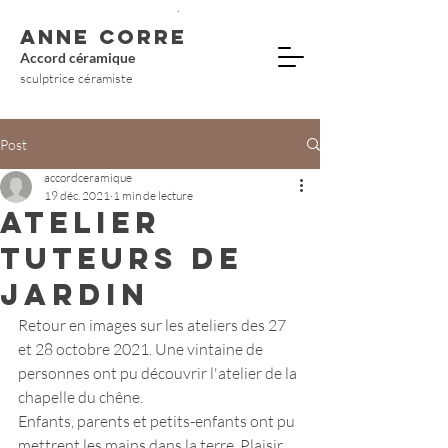
ANNE CORRE
Accord céramique
sculptrice céramiste
Post
accordceramique
19 déc. 2021
1 min de lecture
ATELIER
TUTEURS DE
JARDIN
Retour en images sur les ateliers des 27 
et 28 octobre 2021. Une vintaine de 
personnes ont pu découvrir l'atelier de la 
chapelle du chêne.
Enfants, parents et petits-enfants ont pu 
mettrent les mains dans la terre. Plaisir 