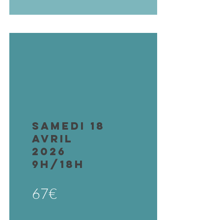
samedi 18
avril
2026
9h/18H
67€