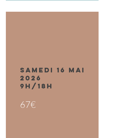
samedi 16 mai
2026
9h/18H
67€