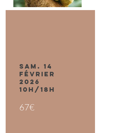
sam. 14
février
2026
10h/18H
67€