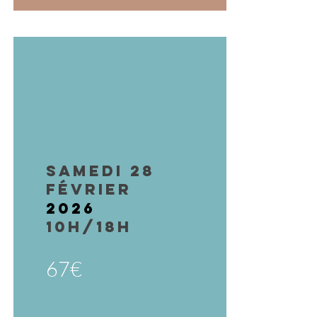
samedi 28
février
2026
10h/18H
67€