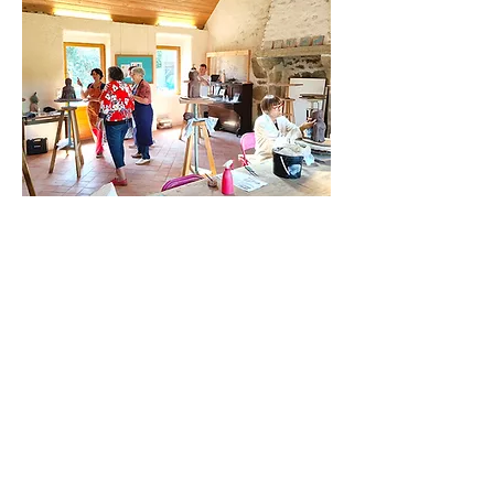
Le label
SLOWLYDAYS :
SLOWLYDAYS
est un collectif de
professionnels engagés en Mayenne sur des