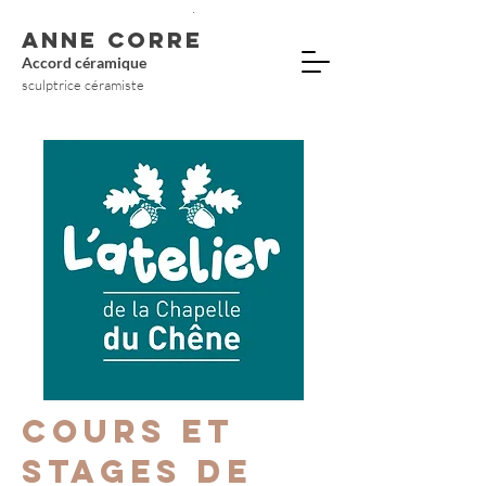
ANNE CORRE
Accord céramique
sculptrice céramiste
Cours et
stages de