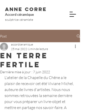
ANNE CORRE
Accord céramique
sculptrice céramiste
Post
accordceramique
25 mai 2022
1 min de lecture
EN TERRE
FERTILE
Dernière mise à jour :
7 juin 2022
L'atelier de la Chapelle du Chêne a le 
plaisir de recevoir cet été Viviane Michel, 
auteure de livres d'artistes. Nous nous 
sommes retrouvées la semaine dernière 
pour vous préparer un livre-objet et 
mettre en partage nos savoir-faire. A 